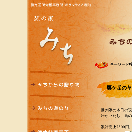
キーワード
粟ケ岳の草
働き隊の本日の現
汗かいたし、鳥
累計売上7500