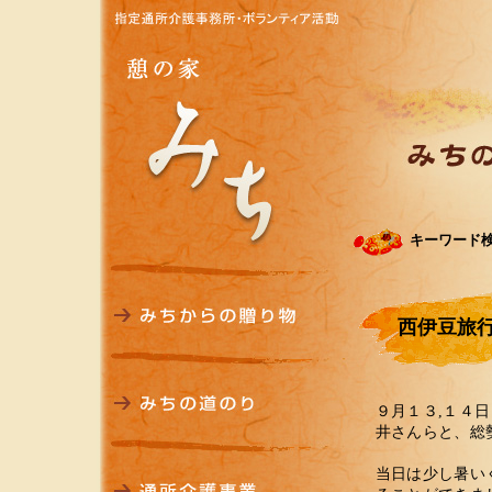
キーワード
西伊豆旅
９月１３,１４
井さんらと、総
当日は少し暑い