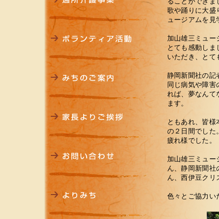
ることができま
歌や踊りに大盛
ュージアムを見
加山雄三ミュー
とても感動しま
いただき、とて
静岡新聞社の記
同じ病気や障害
れば、夢なんて
ます。
ともあれ、皆様
の２日間でした
疲れ様でした。
加山雄三ミュー
ん、静岡新聞社
ん、西伊豆クリ
色々とご協力い