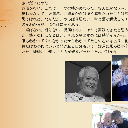
救いだったかな。
葬儀を行い、これで、一つの時が終わった。なんだかなぁ～
感じゃなくて、虚無感。ご遺族からは凄く感謝されたことは
思うけれど、なんだか、やっぱり切ない。時と酒が解決して
のがわかるだけに余計にそう思う。
049
「選ばない、断らない、見届ける」、それは実践できたと思
だ、熱くなればなるほど、それを冷ますのには時間がかかる
誰もわかってくれなかったからわかって欲しい思いはあり、
俺だけわかればいいと開き直る自分もいて、対局に居る己が
ただ、純粋に、俺はこの人が好きだった！それだけかな。