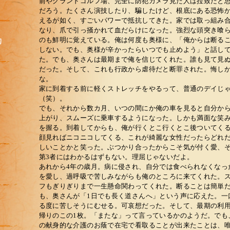
前やグランドゴルフ場、完全に防犯カメラ見た人は拉致だと
だろう。たくさん演技したり、騙したけど、根底にある恐怖
えるが如く、すごいパワーで抵抗してきた。家では取っ組み
なり、爪で引っ掻かれて血だらけになった。強烈な頭突き喰
のも鮮明に覚えている。俺は何度も奥様に、「俺からは断る
しない。でも、奥様が辛かったらいつでも止めよう」と話し
た。でも、奥さんは最期まで俺を信じてくれた。誰も見て見
だった。そして、これも行政から虐待だと断罪された。悔し
な。
家に到着する前に軽くストレッチをやるって、普通のデイじ
（笑）。
でも、それから数カ月、いつの間にか俺の車を見ると自分か
上がり、スムーズに乗車するようになった。しかも満面な笑
を握る。到着してからも、俺が行くとこ行くとこ後ついてく
顔見ればニコニコしてくる、これが綺麗な女性だったらどれ
しいことかと笑った。ぶつかり合ったからこそ気が付く愛、
第3者にはわかるはずもない。理屈じゃないだよ。
あれから4年の歳月。病に侵され、自分では食べられなくなっ
を愛し、過呼吸で苦しみながらも俺のところに来てくれた。
フもぎりぎりまで一生懸命関わってくれた。断ることは簡単
も、奥さんが「1日でも長く道さんへ」という声に応えた。一
る度に苦しそうにむせる。可哀想だった。そして、最期の利
帰りのこの1枚。「またな」って言っているかのようだ。でも
の献身的な介護のお蔭で在宅で看取ることが出来たことは、