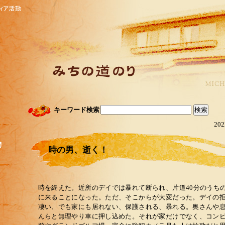
キーワード検索
202
時の男、逝く！
時を終えた。近所のデイでは暴れて断られ、片道40分のうち
に来ることになった。ただ、そこからが大変だった。デイの
凄い、でも家にも居れない、保護される、暴れる。奥さんや
んらと無理やり車に押し込めた。それが家だけでなく、コン