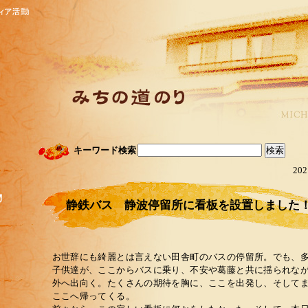
キーワード検索
202
静鉄バス 静波停留所に看板を設置しました
お世辞にも綺麗とは言えない田舎町のバスの停留所。でも、
子供達が、ここからバスに乗り、不安や葛藤と共に揺られな
外へ出向く。たくさんの期待を胸に、ここを出発し、そして
ここへ帰ってくる。