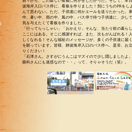
前々から、この寂しい看板に何かをしたかった。そして、本
波海岸入口バス停に、看板を作りました！別にうちのPRをし
んて思わない。ただ、子供達に何かエールを送りたかった。
中、暑い中、雨の中、風の中、バス停で待つ子供達に、少し
気を与えたくて看板を作りました。
「行ってらっしゃい」「おかえり」そんな、当たり前の暮ら
ここにはある。そこに感謝すれば、また、次もがんばれる！
しくなれる！そんな福祉のメッセージが、多くの子供達に届
を願っています。皆様、静波海岸入口のバス停へ、是非、お
りください！
「石津さん。さすがにうんこはマズイので少し隠しましたよ
眼科さんにも迷惑なので・・」って、そりゃそうだ（笑）。