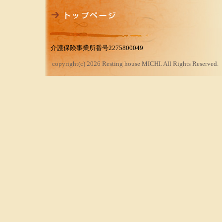
介護保険事業所番号2275800049
copyright(c) 2026 Resting house MICHI. All Rights Reserved.