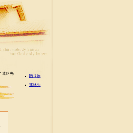
7
連絡先
贈り物
連絡先
絡