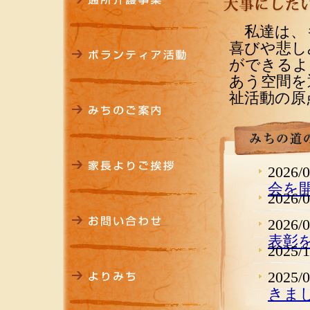
私達は、
喜びや悲し
ができるよ
あう空間を
祉活動の原
2026/
会を開
2026/
2026/
表彰を
2025/
2025/
きま