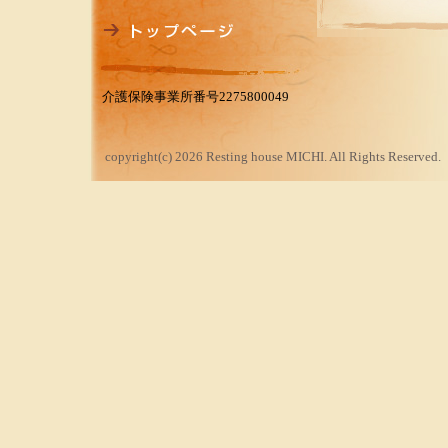
介護保険事業所番号2275800049
copyright(c) 2026 Resting house MICHI. All Rights Reserved.