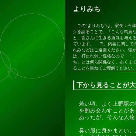
よりみち
この“よりみち”は、家長：石
クを語ることで、「こんな馬鹿
と、皆さんに生きる勇気を与え
ています。 尚、内容に関して
れみなどはご遠慮ください。強
は、打たれ弱い性格なので・・
ち」とは何ら関係なく、あくま
ることを重ねてご理解ください
下から見ることが大
若い頃、よく上野駅の
を酌み交わすことがあ
あったが、そんな人達
臭い服に身をまとい、