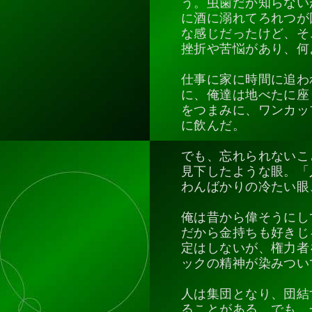
う。虫歯だか知らない
に酒に溺れてろれつが
な感じだったけど、そ
挫折や苦悩があり、何
仕事に家に時間に追わ
に、俺達は地べたに座
をつまみに、ワンカッ
に飲んだ。
でも、忘れられないこ
見下したような眼。「
わんばかりの冷たい眼
俺は昔から偉そうにし
だから金持ちも好きじ
定はしないが、権力者
ックの精神が染みつい
人は集団となり、団結
ることがある。でも、