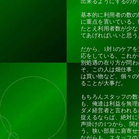
出来るようにするのが
基本的に利用者の数の
に重点を置いている。
たとえ利用者数が少な
てあげればいいと思う
だから、1対1のケア
応をしている。これか
別処遇の在り方が問わ
そ、この人は畑仕事、
は買い物など、個々の
ることが大事だ。
もちろんスタッフの数
も、俺達は利益を無理
ダメ経営者と言われる
捉えるならば、絶対に
声掛けの1つから、関
う。狭い部屋に肩寄せ
ながらも、スタッフの