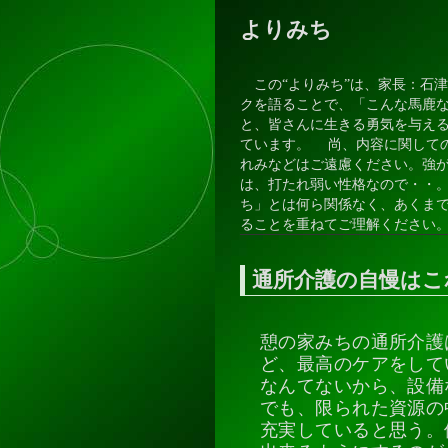
よりみち
この“よりみち”は、家長：石
クを語ることで、「こんな馬鹿
と、皆さんに生きる勇気を与え
ています。 尚、内容に関して
れみなどはご遠慮ください。強
は、打たれ弱い性格なので・・
ち」とは何ら関係なく、あくま
ることを重ねてご理解ください
通所介護の自慢はこ
憩の家みちの通所介護
ど、最高のケアをして
なんてないから、設備
でも、限られた資源の
充実していると思う。