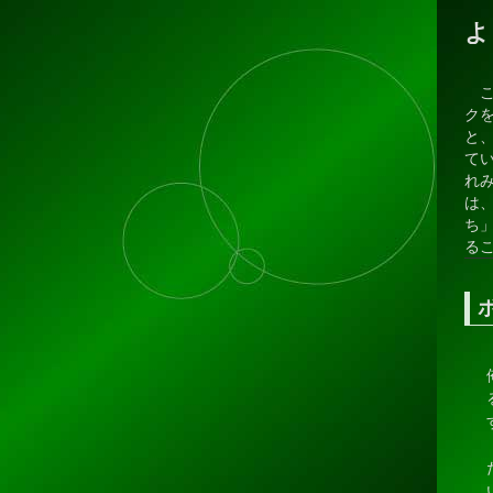
よ
こ
ク
と
て
れ
は
ち
る