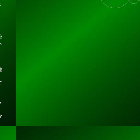
け
」
、
憶
人
地
て
が
、
を
。