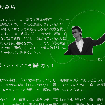
りみち
の“よりみち”は、家長：石津が勝手に、ウンチ
を語ることで、「こんな馬鹿な男もいるんだ」
、皆さんに生きる勇気を与える為の文章を載せ
います。 尚、内容に関しての苦情、反論、哀
みなどはご遠慮ください。強がっているわりに
、打たれ弱い性格なので・・。また「憩の家み
」とは何ら関係なく、あくまで個人的主張であ
ことを重ねてご理解ください。
一覧に
ボランティアこそ福祉なり！
俺の根本は、「福祉は奉仕」。つまり、無報酬が原則であると思って
る。金や物の為に動くのではなく、困っている人のために、自らが行
するボランティア活動こそ、福祉の原点であると言える。
だからこそ、俺達はこのボランティア活動を平成18年から地道に続け
いる。これからも、事業の収益の一部やご寄附・ご寄贈いただいたも