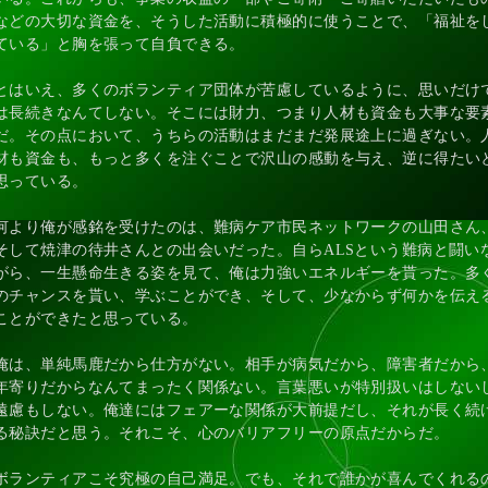
などの大切な資金を、そうした活動に積極的に使うことで、「福祉を
ている」と胸を張って自負できる。
とはいえ、多くのボランティア団体が苦慮しているように、思いだけ
は長続きなんてしない。そこには財力、つまり人材も資金も大事な要
だ。その点において、うちらの活動はまだまだ発展途上に過ぎない。
材も資金も、もっと多くを注ぐことで沢山の感動を与え、逆に得たい
思っている。
何より俺が感銘を受けたのは、難病ケア市民ネットワークの山田さん
そして焼津の待井さんとの出会いだった。自らALSという難病と闘い
がら、一生懸命生きる姿を見て、俺は力強いエネルギーを貰った。多
のチャンスを貰い、学ぶことができ、そして、少なからず何かを伝え
ことができたと思っている。
俺は、単純馬鹿だから仕方がない。相手が病気だから、障害者だから
年寄りだからなんてまったく関係ない。言葉悪いが特別扱いはしない
遠慮もしない。俺達にはフェアーな関係が大前提だし、それが長く続
る秘訣だと思う。それこそ、心のバリアフリーの原点だからだ。
ボランティアこそ究極の自己満足。でも、それで誰かが喜んでくれる