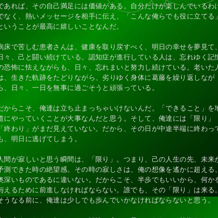
であれば、その自己満足には価値がある。自分だけが楽しんでいるわ
でなく、熱いメッセージを相手に伝え、「こんな俺らでも役に立てる
ということが最高に嬉しいことなんだ。
病床で苦しむ患者さんは、健康を取り戻すべく、明日の幸せを夢見て
日々、己と闘い続けている。認知症が進行している人は、忘れゆく記
の恐怖に怯えながらも、日々、忘れまいと努力し続けている。老いた
は、生きた軌跡をたどりながら、劣りゆく身体に葛藤を繰り返しなが
ら、日々、一日を無事に過ごそうと頑張っている。
だからこそ、俺達は立ち止まっちゃいけないんだ。「できること」を
道にやっていくことが大事なんだと思う。そして、俺達には「限り」
「終わり」がまだ見えていない。だから、その日が中途半端に終わっ
も、明日に逃げてしまう。
人間が寂しいと思う瞬間は、「限り」。つまり、己の人生の先、未来
予測できた時の絶望感。その時の寂しさは、俺の想像を遙かに超える
奥深いものであるに違いない。だからこそ、半歩でもいいから、何か
与えるために前進しなければならない。誰でも、その「限り」は来る
そうなる前に、俺達は少しでも歩んでいかなければならないと思う。