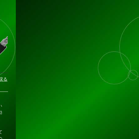
戻る
い
動
て
の