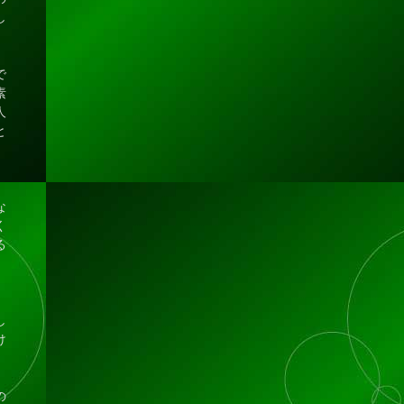
し
で
素
人
と
、
な
く
る
、
し
け
の