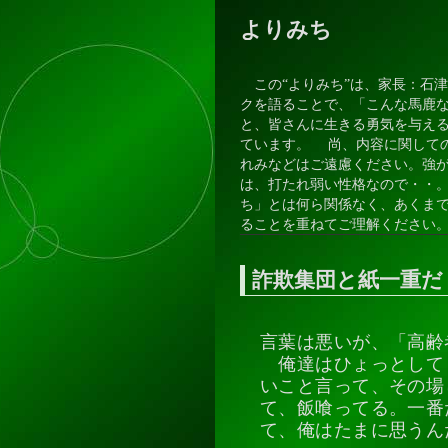
よりみち
この“よりみち”は、家長：石
クを語ることで、「こんな馬鹿
と、皆さんに生きる勇気を与え
ています。 尚、内容に関して
れみなどはご遠慮ください。強
は、打たれ弱い性格なので・・
ち」とは何ら関係なく、あくま
ることを重ねてご理解ください
詐欺集団と紙一重だ
言葉は悪いが、「高齢
俺達はひょっとして
いこと言って、その場
て、飯喰ってる。一番
て、俺はたまに思うん