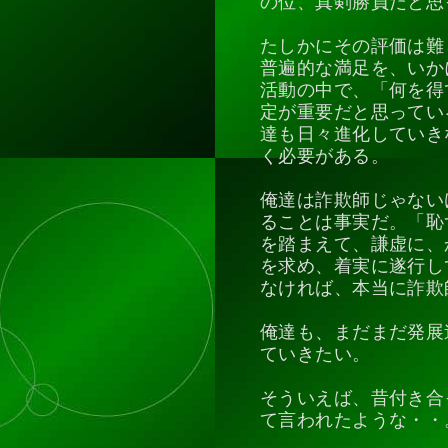
の位、真剣勝負だと思
たしかにその評価は難
普遍的な満足を、いか
活動の中で、「何を得
定が重要だと思ってい
達も日々進化していき
く必要がある。
俺達は詐欺師じゃない
ることは事実だ。「恥
を踏まえて、謙虚に、
を求め、着実に遂行し
なければ、本当に詐欺
俺達も、まだまだ発展
ていきたい。
そういえば、昔付き合
て言われたような・・