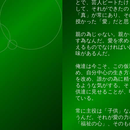
とで、芸人ビートたけ
して、それができたの
「真」が常にあり、そ
授かった「愛」だと思
親の為じゃない。親か
す為なんだ。愛を求め
えるものでなければい
味があるんだ。
俺達は今こそ、この仮
め、自分中心の生き方
を改め、誰かの為に精
るような気がする。そ
供達に見せることが、
ている。
常に主役は「子供」な
うんだ。それが愛の力
「福祉の心」、そのも