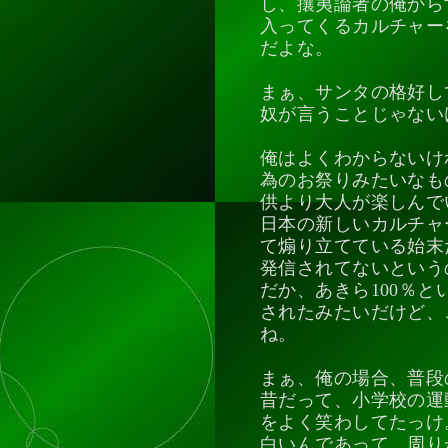
し、攘夷論者の俺から
入ってくるカルチャー
だよな。
まぁ、サンタの格好し
奴が言うことじゃない
俺はよくわからないけ
為のお祭りみたいなも
供より大人が楽しんで
日本の新しいカルチャ
て煽り立てている始末
発信されてないという
だか、あきら100％
されたみたいだけど、
ね。
まぁ、俺の場合、普段
昔だって、小学校の運
をよく笑わしてたっけ
白いんであって、周り