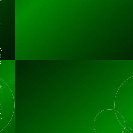
。
も
れ
う
っ
最
ー
し
う
も
い