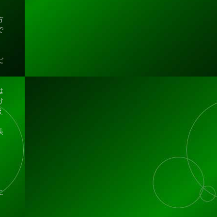
方
で
だ
は
け
え
、
美
、
に