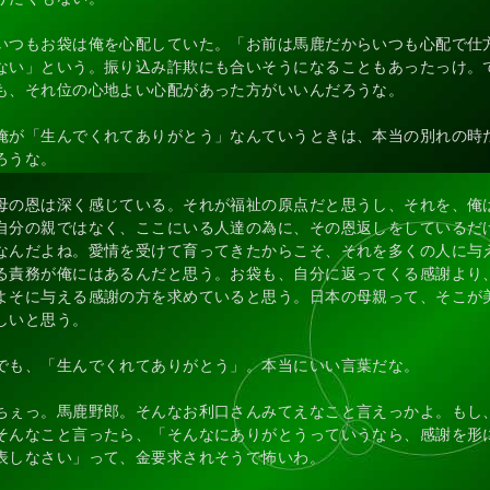
いつもお袋は俺を心配していた。「お前は馬鹿だからいつも心配で仕
ない」という。振り込み詐欺にも合いそうになることもあったっけ。
も、それ位の心地よい心配があった方がいいんだろうな。
俺が「生んでくれてありがとう」なんていうときは、本当の別れの時
ろうな。
母の恩は深く感じている。それが福祉の原点だと思うし、それを、俺
自分の親ではなく、ここにいる人達の為に、その恩返しをしているだ
なんだよね。愛情を受けて育ってきたからこそ、それを多くの人に与
る責務が俺にはあるんだと思う。お袋も、自分に返ってくる感謝より
よそに与える感謝の方を求めていると思う。日本の母親って、そこが
しいと思う。
でも、「生んでくれてありがとう」。本当にいい言葉だな。
ちぇっ。馬鹿野郎。そんなお利口さんみてえなこと言えっかよ。もし
そんなこと言ったら、「そんなにありがとうっていうなら、感謝を形
表しなさい」って、金要求されそうで怖いわ。