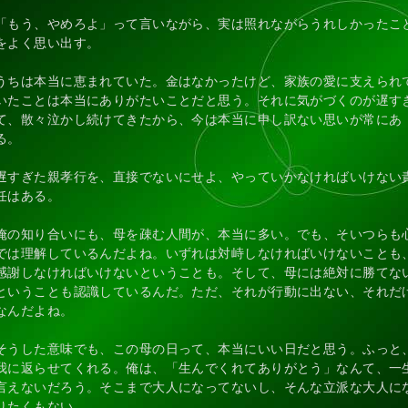
「もう、やめろよ」って言いながら、実は照れながらうれしかったこ
をよく思い出す。
うちは本当に恵まれていた。金はなかったけど、家族の愛に支えられ
いたことは本当にありがたいことだと思う。それに気がづくのが遅す
て、散々泣かし続けてきたから、今は本当に申し訳ない思いが常にあ
る。
遅すぎた親孝行を、直接でないにせよ、やっていかなければいけない
任はある。
俺の知り合いにも、母を疎む人間が、本当に多い。でも、そいつらも
では理解しているんだよね。いずれは対峙しなければいけないことも
感謝しなければいけないということも。そして、母には絶対に勝てな
ということも認識しているんだ。ただ、それが行動に出ない、それだ
なんだよね。
そうした意味でも、この母の日って、本当にいい日だと思う。ふっと
我に返らせてくれる。俺は、「生んでくれてありがとう」なんて、一
言えないだろう。そこまで大人になってないし、そんな立派な大人に
りたくもない。