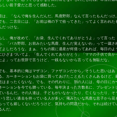
らしい親子愛だと思って感動した。
昔は、「なんで俺を生んだんだ。馬鹿野郎」なんて言ったもんだっけ
でも、二言目には、「お前は橋の下で拾ってきた」ってよく言われた
んだっけな。
もし、俺が改めて、「お袋、生んでくれてありがとうよ」って言った
ら、「バカ野郎。お前みたいな馬鹿、生んだ覚えないわ」って一蹴さ
てよしだろうな。まぁ、うちの親に遺産が何億ってあれば、毎日のよ
にひざまづいてよ、「生んでくれてありがとう」「ママの子供で良か
たよ」ってお世辞で言うけど、一銭もないから言っても無駄だな。
でも、基本的に俺はマザコン、ファザコンだから。そうした思いはあ
る。カーネーションもお袋に買ってあげたこともたくさんあるけど、
近はまったくないな。でも、その代わりに、別の人には、母の日にカ
ネーションを今でも贈っている。毎年決まった方数名に、プレゼント
ているんだ。その人達は、子どもがいなかったり、亡くなったり、そ
いう悲しい過去を持っている人が多い。俺みたいな馬鹿な息子から花
らっても嬉しくないだろうけど、気持ちの問題だから、それは続けて
るんだ。