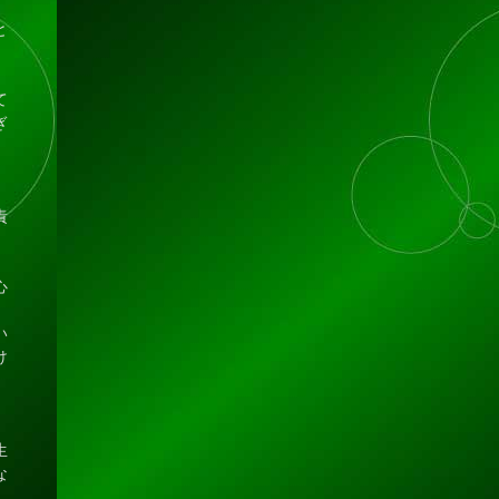
と
て
ぎ
責
心
、
い
け
、
生
な