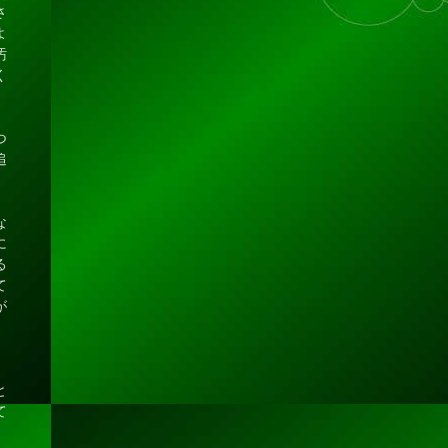
さ
よ
汚
く
つ
追
な
に
る
て
が
と
て