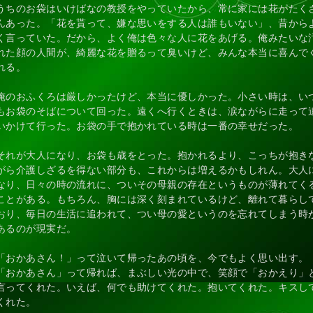
うちのお袋はいけばなの教授をやっていたから、常に家には花がたく
んあった。「花を貰って、嫌な思いをする人は誰もいない」、昔から
く言っていた。だから、よく俺は色々な人に花をあげる。俺みたいな
れた顔の人間が、綺麗な花を贈るって臭いけど、みんな本当に喜んで
れる。
俺のおふくろは厳しかったけど、本当に優しかった。小さい時は、い
もお袋のそばについて回った。遠くへ行くときは、涙ながらに走って
いかけて行った。お袋の手で抱かれている時は一番の幸せだった。
それが大人になり、お袋も歳をとった。抱かれるより、こっちが抱き
がら介護しざるを得ない部分も、これからは増えるかもしれん。大人
なり、日々の時の流れに、ついその母親の存在というものが薄れてく
ことがある。もちろん、胸には深く刻まれているけど、離れて暮らし
おり、毎日の生活に追われて、つい母の愛というのを忘れてしまう時
あるのが現実だ。
「おかあさん！」って泣いて帰ったあの頃を、今でもよく思い出す。
「おかあさん」って帰れば、まぶしい光の中で、笑顔で「おかえり」
言ってくれた。いえば、何でも助けてくれた。抱いてくれた。キスし
くれた。