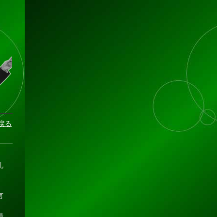
戻る
礼
言
晴