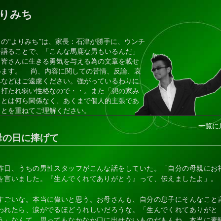
りみち
の“よりみち”は、家長：石津が勝手に、ウンチ
を語ることで、「こんな馬鹿な男もいるんだ」
、皆さんに生きる勇気を与える為の文章を載せ
います。 尚、内容に関しての苦情、反論、哀
みなどはご遠慮ください。強がっているわりに
、打たれ弱い性格なので・・。また「憩の家み
」とは何ら関係なく、あくまで個人的主張であ
ことを重ねてご理解ください。
一覧に
母の日に捧げて
昨日、うちの男性スタッフがこんな話をしていた。「自分の母親にお
を言いました。『生んでくれてありがとう』って、伝えましたよ」。
すごいな。本当に偉いと思う。お母さんも、自分の息子にそんなこと
われたら、涙がでるほどうれしいだろうな。「生んでくれてありがと
う」なんて、思ってもなかなか口に出せないものだもんね。本当に素