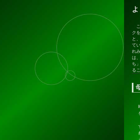
よ
こ
ク
と
て
れ
は
ち
る